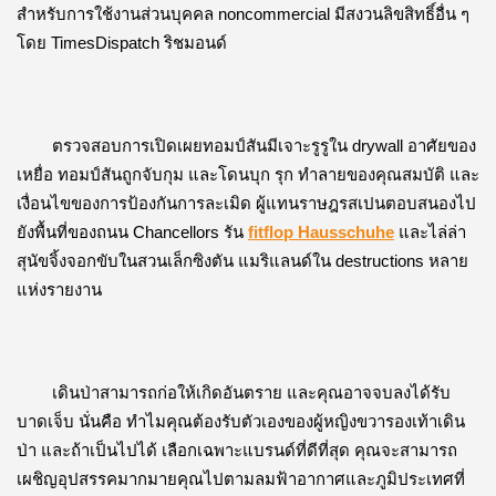
สำหรับการใช้งานส่วนบุคคล noncommercial 
มีสงวนลิขสิทธิ์อื่น ๆ 
โดย TimesDispatch ริชมอนด์
ตรวจสอบการเปิดเผยทอมป์สันมีเจาะรูรูใน drywall อาศัยของ
เหยื่อ 
ทอมป์สันถูกจับกุม และโดนบุก รุก ทำลายของคุณสมบัติ และ
เงื่อนไขของการป้องกันการละเมิด 
ผู้แทนราษฎรสเปนตอบสนองไป
ยังพื้นที่ของถนน Chancellors รัน 
fitflop Hausschuhe
 และไล่ล่า
สุนัขจิ้งจอกขับในสวนเล็กซิงตัน แมริแลนด์ใน destructions หลาย
แห่งรายงาน
เดินป่าสามารถก่อให้เกิดอันตราย และคุณอาจจบลงได้รับ
บาดเจ็บ 
นั่นคือ ทำไมคุณต้องรับตัวเองของผู้หญิงขวารองเท้าเดิน
ป่า และถ้าเป็นไปได้ เลือกเฉพาะแบรนด์ที่ดีที่สุด 
คุณจะสามารถ
เผชิญอุปสรรคมากมายคุณไปตามลมฟ้าอากาศและภูมิประเทศที่